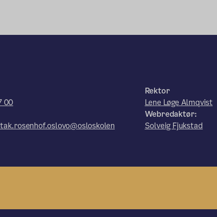
Rektor
7 00
Lene Løge Almqvist
Webredaktør:
tak.rosenhof.oslovo@osloskolen
Solveig Fjukstad