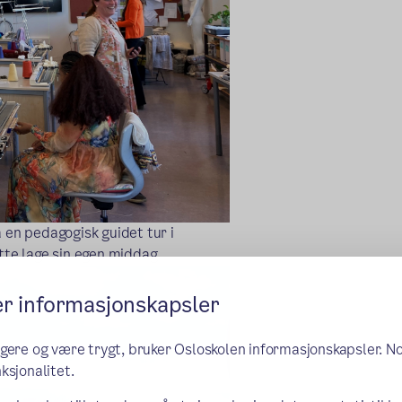
 en pedagogisk guidet tur i
te lage sin egen middag.
er informasjonskapsler
ngere og være trygt, bruker Osloskolen informasjonskapsler. N
ksjonalitet.