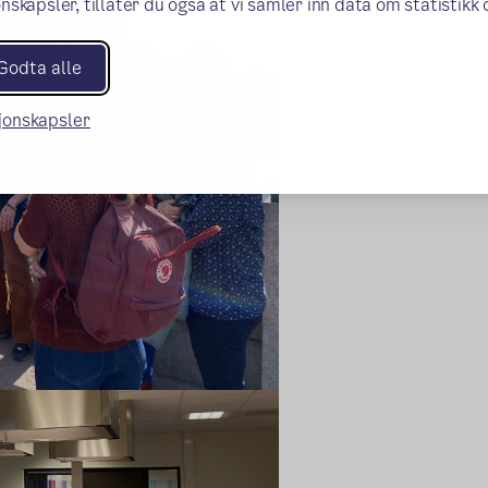
nskapsler, tillater du også at vi samler inn data om statistikk
Godta alle
sjonskapsler