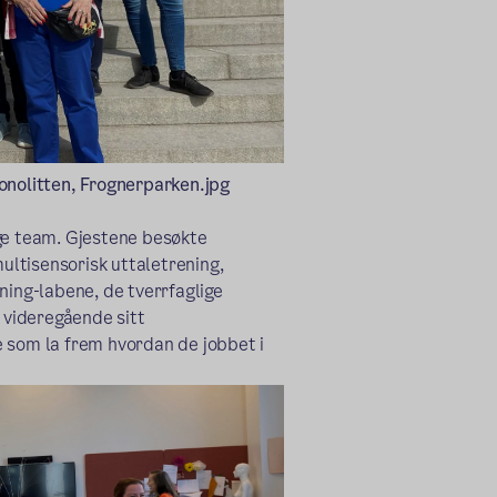
onolitten, Frognerparken.jpg
ige team. Gjestene besøkte
ltisensorisk uttaletrening,
ning-labene, de tverrfaglige
videregående sitt
e som la frem hvordan de jobbet i