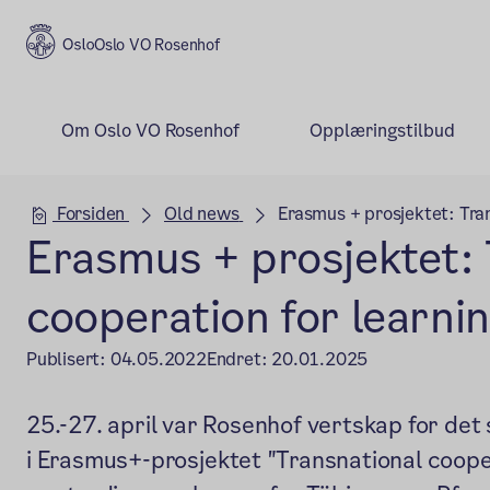
Oslo VO Rosenhof
Om Oslo VO Rosenhof
Opplæringstilbud
Hovedseksjon
Forsiden
Old news
Erasmus + prosjektet: Tran
Erasmus + prosjektet: 
cooperation for learni
Publisert:
04.05.2022
Endret:
20.01.2025
25.-27. april var Rosenhof vertskap for det
i Erasmus+-prosjektet "Transnational cooper