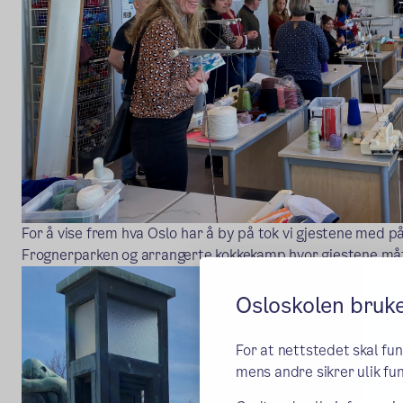
For å vise frem hva Oslo har å by på tok vi gjestene med på
Frognerparken og arrangerte kokkekamp hvor gjestene måt
Osloskolen bruk
For at nettstedet skal fu
mens andre sikrer ulik fun