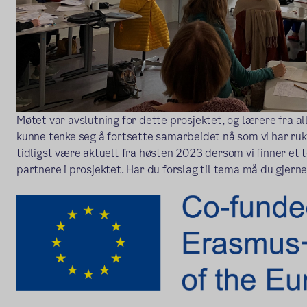
Møtet var avslutning for dette prosjektet, og lærere fra al
kunne tenke seg å fortsette samarbeidet nå som vi har rukket
tidligst være aktuelt fra høsten 2023 dersom vi finner et 
partnere i prosjektet. Har du forslag til tema må du gjer