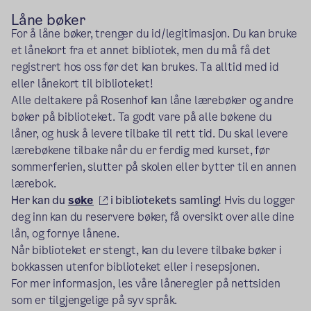
Låne bøker
For å låne bøker, trenger du id/legitimasjon. Du kan bruke
et lånekort fra et annet bibliotek, men du må få det
registrert hos oss før det kan brukes. Ta alltid med id
eller lånekort til biblioteket!
Alle deltakere på Rosenhof kan låne lærebøker og andre
bøker på biblioteket. Ta godt vare på alle bøkene du
låner, og husk å levere tilbake til rett tid. Du skal levere
lærebøkene tilbake når du er ferdig med kurset, før
sommerferien, slutter på skolen eller bytter til en annen
lærebok.
(ekstern lenke)
Her kan du
søke
i bibliotekets samling!
Hvis du logger
deg inn kan du reservere bøker, få oversikt over alle dine
lån, og fornye lånene.
Når biblioteket er stengt, kan du levere tilbake bøker i
bokkassen utenfor biblioteket eller i resepsjonen.
For mer informasjon, les våre låneregler på nettsiden
som er tilgjengelige på syv språk.