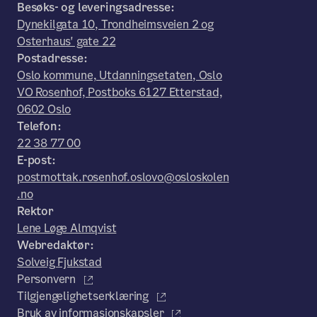
Besøks- og leveringsadresse:
Dynekilgata 10, Trondheimsveien 2 og
Osterhaus' gate 22
Postadresse:
Oslo kommune, Utdanningsetaten, Oslo
VO Rosenhof, Postboks 6127 Etterstad,
0602 Oslo
Telefon:
22 38 77 00
E-post:
postmottak.rosenhof.oslovo@osloskolen
.no
Rektor
Lene Løge Almqvist
Webredaktør:
Solveig Fjukstad
Personvern
Tilgjengelighetserklæring
Bruk av informasjonskapsler