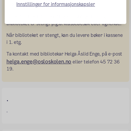
Innstillinger for informasjonskapsler
* Biblioteket stenges i lunsjen: 11:00 - 11:45
Det kan forekomme endringer i åpningstiden og at
biblioteket er stengt p.g.a. klassebesøk eller lignende.
Når biblioteket er stengt, kan du levere bøker i kassene
i 1. etg.
Ta kontakt med bibliotekar Helga Åslid Enge, på e-post
helga.enge@osloskolen.no
eller telefon 45 72 36
19.
.
.