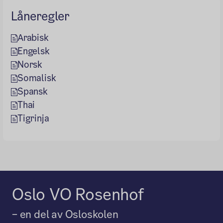
Låneregler
Arabisk
Engelsk
Norsk
Somalisk
Spansk
Thai
Tigrinja
Oslo VO Rosenhof
– en del av Osloskolen