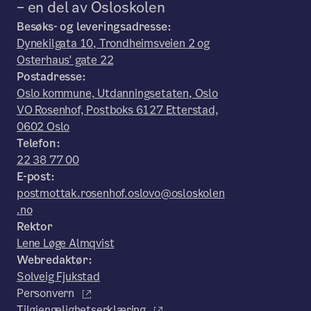
– en del av Osloskolen
Besøks- og leveringsadresse:
Dynekilgata 10, Trondheimsveien 2 og
Osterhaus' gate 22
Postadresse:
Oslo kommune, Utdanningsetaten, Oslo
VO Rosenhof, Postboks 6127 Etterstad,
0602 Oslo
Telefon:
22 38 77 00
E-post:
postmottak.rosenhof.oslovo@osloskolen
.no
Rektor
Lene Løge Almqvist
Webredaktør:
Solveig Fjukstad
Personvern
Tilgjengelighetserklæring