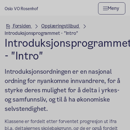
Meny
Oslo VO Rosenhof
Hovedseksjon
Forsiden
Opplæringstilbud
Introduksjonsprogrammet - "Intro"
Introduksjonsprogramme
- "Intro"
Introduksjonsordningen er en nasjonal
ordning for nyankomne innvandrere, for å
styrke deres mulighet for å delta i yrkes-
og samfunnsliv, og til å ha økonomiske
selvstendighet.
Klassene er fordelt etter forventet progresjon ut ifra
bl.a. deltakernes skolebakgrunn, og de er også fordelt