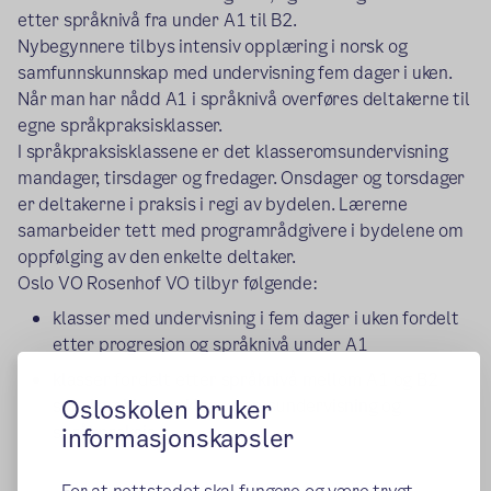
etter språknivå fra under A1 til B2.
Nybegynnere tilbys intensiv opplæring i norsk og
samfunnskunnskap med undervisning fem dager i uken.
Når man har nådd A1 i språknivå overføres deltakerne til
egne språkpraksisklasser.
I språkpraksisklassene er det klasseromsundervisning
mandager, tirsdager og fredager. Onsdager og torsdager
er deltakerne i praksis i regi av bydelen. Lærerne
samarbeider tett med programrådgivere i bydelene om
oppfølging av den enkelte deltaker.
Oslo VO Rosenhof VO tilbyr følgende:
klasser med undervisning i fem dager i uken fordelt
etter progresjon og språknivå under A1
klasser fordelt etter språknivå mellom A1 og B2
Osloskolen bruker
som kombinerer klasseromsundervisning og
språkpraksis
informasjonskapsler