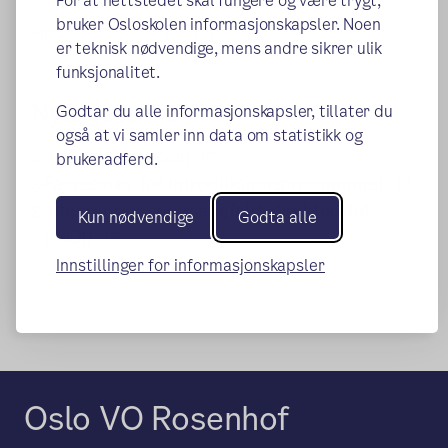
For at nettstedet skal fungere og være trygt,
bruker Osloskolen informasjonskapsler. Noen
Publisert:
23.02.2021
Endret:
02.07.2026
er teknisk nødvendige, mens andre sikrer ulik
funksjonalitet.
Nyttige lenker
Godtar du alle informasjonskapsler, tillater du
også at vi samler inn data om statistikk og
(ekstern lenke)
Integreringsloven
brukeradferd.
(eks
Fagressurs for introduksjonsprogrammet
Integrerings- og mangfoldsdirektoratet
Kun nødvendige
Godta alle
(ekstern lenke)
(IMDi)
Innstillinger for informasjonskapsler
Oslo VO Rosenhof