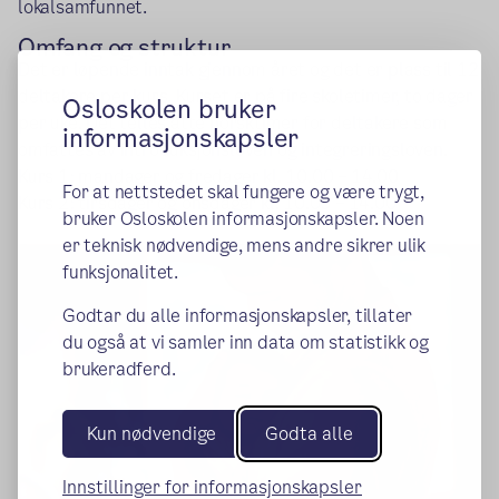
lokalsamfunnet.
Omfang og struktur
Det er løpende inntak gjennom året og det er plass til 12
deltakere per kurs. Kurset er på fire skoletimer, to dager
Osloskolen bruker
per uke. Det telles åtte norsktimer for deltakere som
informasjonskapsler
omfattes av introduksjonsloven og integreringsloven.
Kurs 1: mandager og fredager kl. 10.00 – 14.00
For at nettstedet skal fungere og være trygt,
Kurs 2: tirsdager og onsdager kl. 10.00 – 14.00
bruker Osloskolen informasjonskapsler. Noen
er teknisk nødvendige, mens andre sikrer ulik
funksjonalitet.
Godtar du alle informasjonskapsler, tillater
du også at vi samler inn data om statistikk og
brukeradferd.
Kun nødvendige
Godta alle
Innstillinger for informasjonskapsler