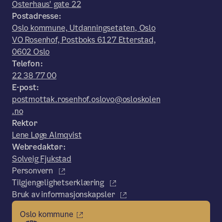
Osterhaus' gate 22
Postadresse:
Oslo kommune, Utdanningsetaten, Oslo
VO Rosenhof, Postboks 6127 Etterstad,
0602 Oslo
Telefon:
22 38 77 00
E-post:
postmottak.rosenhof.oslovo@osloskolen
.no
Rektor
Lene Løge Almqvist
Webredaktør:
Solveig Fjukstad
Personvern
Tilgjengelighetserklæring
Bruk av informasjonskapsler
Oslo kommune