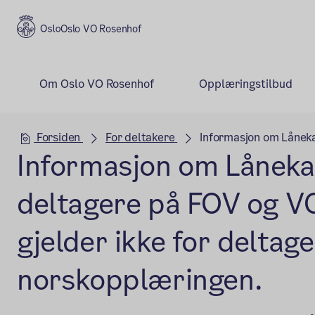
Oslo VO Rosenhof
Om Oslo VO Rosenhof
Opplæringstilbud
Hovedseksjon
Forsiden
For deltakere
Informasjon om Låneka
Informasjon om Låneka
deltagere på FOV og V
gjelder ikke for deltage
norskopplæringen.