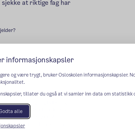
sjekke at riktige fag har
jelder?
ern lenke)
er informasjonskapsler
g av avtale om støtte:
ngere og være trygt, bruker Osloskolen informasjonskapsler. N
ksjonalitet.
nskapsler, tillater du også at vi samler inn data om statistikk
nngås mellom deltaker og
sen er hvor mange og hvilke fag
eller ei. Videre ber Lånekassen
Godta alle
ammenhengende fravær. Vi
er tas direkte med Lånekassen (se
sjonskapsler