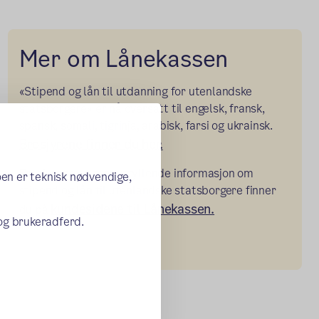
Mer om Lånekassen
«Stipend og lån til utdanning for utenlandske
statsborgere» er nå oversatt til engelsk, fransk,
spansk, somali, tigrinja, arabisk, farsi og ukrainsk.
Brosjyrene finner du her.
Brosjyrene og mer utfyllende informasjon om
oen er teknisk nødvendige,
stipend og lån til utenlandske statsborgere finner
kundesidene til Lånekassen.
du på
 og brukeradferd.