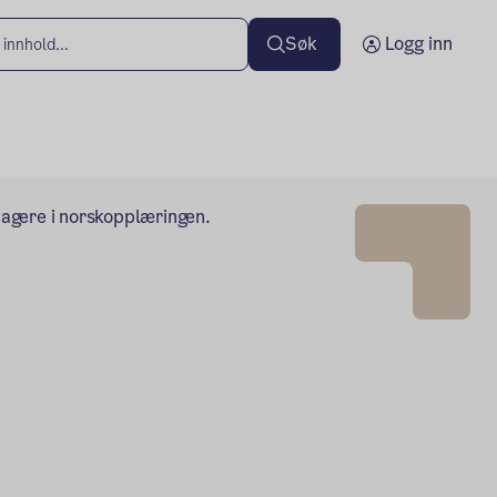
Søk
Logg inn
tagere i norskopplæringen.