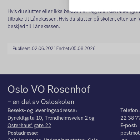
Hvis du slutter eller ikke består i et fag, blir ikke lånet gj
tilbake til Lånekassen. Hvis du slutter på skolen, eller tar f
beskjed til Lånekassen.
Publisert:
02.06.2021
Endret:
05.08.2026
Oslo VO Rosenhof
– en del av Osloskolen
Besøks- og leveringsadresse:
Telefon:
Dynekilgata 10, Trondheimsveien 2 og
22 38 7
Osterhaus' gate 22
E-post:
Postadresse:
postmot