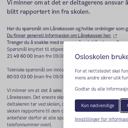
Vi minner om at det er deltagerens ansvar å 
blitt rapportert inn fra skolen.
Har du spørsmål om Lånekassen og hvilke ordninger som g
(ekst
Du finner generell informasjon om Lånekassen her.
Trenger du å snakke med noen angående Lånekassen?
Spørsmål knyttet til stipend, lån og tilbakebetaling:
Osloskolen bruk
21 49 60 00
(man-fre 09.00-15.00)
Tekniske spørsmål om innlogging til Dine sider og signerin
For at nettstedet skal fu
80 03 03 00
(man-fre 09.00-15.00).
mens andre sikrer ulik fun
Godtar du alle informasjo
Vi minner om at det å søke stipend/lån er en avtale som i
Lånekassen. Det eneste skolen videreformidler til Lånekas
deltakeren tar ved skolen, og om deltakeren har møtt opp 
Kun nødvendige
skolen rapportere til dem dersom deltaker har 6 ukers s
anbefaler derfor at alle spørsmål om regler og utregning
Innstillinger for informa
telefonnummer over).