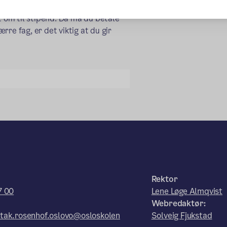
ort om til stipend. Da må du betale
ærre fag, er det viktig at du gir
Rektor
7 00
Lene Løge Almqvist
Webredaktør:
tak.rosenhof.oslovo@osloskolen
Solveig Fjukstad