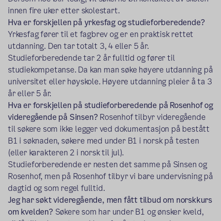
innen fire uker etter skolestart.
Hva er forskjellen på yrkesfag og studieforberedende?
Yrkesfag fører til et fagbrev og er en praktisk rettet
utdanning. Den tar totalt 3, 4 eller 5 år.
Studieforberedende tar 2 år fulltid og fører til
studiekompetanse. Da kan man søke høyere utdanning på
universitet eller høyskole. Høyere utdanning pleier å ta 3
år eller 5 år.
Hva er forskjellen på studieforberedende på Rosenhof og
videregående på Sinsen?
Rosenhof tilbyr videregående
til søkere som ikke legger ved dokumentasjon på bestått
B1 i søknaden, søkere med under B1 i norsk på testen
(eller karakteren 2 i norsk til jul).
Studieforberedende er nesten det samme på Sinsen og
Rosenhof, men på Rosenhof tilbyr vi bare undervisning på
dagtid og som regel fulltid.
Jeg har søkt videregående, men fått tilbud om norskkurs
om kvelden?
Søkere som har under B1 og ønsker kveld,