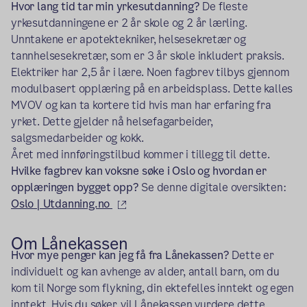
Hvor lang tid tar min yrkesutdanning?
De fleste
yrkesutdanningene er 2 år skole og 2 år lærling.
Unntakene er apotektekniker, helsesekretær og
tannhelsesekretær, som er 3 år skole inkludert praksis.
Elektriker har 2,5 år i lære. Noen fagbrev tilbys gjennom
modulbasert opplæring på en arbeidsplass. Dette kalles
MVOV og kan ta kortere tid hvis man har erfaring fra
yrket. Dette gjelder nå helsefagarbeider,
salgsmedarbeider og kokk.
Året med innføringstilbud kommer i tillegg til dette.
Hvilke fagbrev kan voksne søke i Oslo og hvordan er
opplæringen bygget opp?
Se denne digitale oversikten:
(ekstern lenke)
Oslo | Utdanning.no
Om Lånekassen
Hvor mye penger kan jeg få fra Lånekassen?
Dette er
individuelt og kan avhenge av alder, antall barn, om du
kom til Norge som flykning, din ektefelles inntekt og egen
inntekt. Hvis du søker, vil Lånekassen vurdere dette.