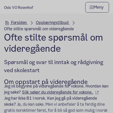
Meny
Oslo VO Rosenhof
Hovedseksjon
Forsiden
Opplæringstilbud
Ofte stilte spørsmål om videregående
Ofte stilte spørsmål om
videregående
Spørsmål og svar til inntak og rådgivning
ved skolestart
Om oppstart på videregående
Jeg vil begynne på videregående for voksne. Hvordan kan
(ekster
jeg søke?
Slik søker du videregående for voksne.
Jeg har ikke B1 i norsk. Kan jeg gå på videregående
skole?
Ja, du kan søke. Men vi anbefaler å ta ferdig dine
gratis norsktimer først, for å bli så god som mulig i norsk