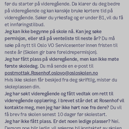
før du starter på videregående. Da klarer du deg bedre
på videregående og kan kanskje bruke kortere tid på
videregående. Søker du yrkesfag og er under B1, vil du få
et innføringstilbud.
Jeg kan ikke begynne på skole nå. Kan jeg søke
permisjon, eller stå på venteliste til neste år?
Du må
søke på nytt til Oslo VO Servicesenter innen fristen til
neste år (Skolen gir bare foreldrepermisjon).
Jeg har fått plass på videregående, men kan ikke møte
første skoledag.
Du må sende en e-post til
postmottak.Rosenhof.oslovo@osloskolen.no
Hvis ikke skolen får beskjed fra deg skriftlig, mister du
skoleplassen din.
Jeg har søkt videregående og fått vedtak om rett til
videregående opplæring. I brevet står det at Rosenhof vil
kontakte meg, men jeg har ikke hørt noe fra dere?
Du vil
få brev fra skolen senest 10 dager før skolestart.
Jeg har ikke fått plass. Er det noen ledige plasser?
Nei.
Dersom noe blir ledig, vil søkerne bli kontaktet av skolen