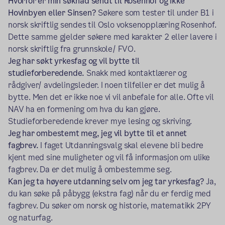
Hvorfor er min søknad sendt til Rosenhof og ikke
Hovinbyen eller Sinsen?
Søkere som tester til under B1 i
norsk skriftlig sendes til Oslo voksenopplæring Rosenhof.
Dette samme gjelder søkere med karakter 2 eller lavere i
norsk skriftlig fra grunnskole/ FVO.
Jeg har søkt yrkesfag og vil bytte til
studieforberedende.
Snakk med kontaktlærer og
rådgiver/ avdelingsleder. I noen tilfeller er det mulig å
bytte. Men det er ikke noe vi vil anbefale for alle. Ofte vil
NAV ha en formening om hva du kan gjøre.
Studieforberedende krever mye lesing og skriving.
Jeg har ombestemt meg, jeg vil bytte til et annet
fagbrev.
I faget Utdanningsvalg skal elevene bli bedre
kjent med sine muligheter og vil få informasjon om ulike
fagbrev. Da er det mulig å ombestemme seg.
Kan jeg ta høyere utdanning selv om jeg tar yrkesfag?
Ja,
du kan søke på påbygg (ekstra fag) når du er ferdig med
fagbrev. Du søker om norsk og historie, matematikk 2PY
og naturfag.