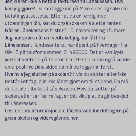
Jeg klarer ikke å betale fakturaen til Lånekassen. Hva
kan jeg gjøre?
Du kan logge inn på Mine sider og søke om
betalingsutsettelse. Etter at du er ferdig med
utdanningen din, kan du også søke om å slette renter.
Når er Lånekassens frister?
15. november og 15. mars.
Jeg har spørsmål om vedtaket jeg har fått fra
Lånekassen.
Kundesenteret har åpent på hverdager fra
09-15 på telefonnummer: 21496000. Det er vanligvis
kortest ventetid på telefon fra 09-11. Du kan også sende
en e-post fra Dine sider, da må du logge inn først.
Hva hvis jeg slutter på skolen?
Hvis du slutter eller ikke
består i et fag, blir ikke lånet gjort om til stipend. Da må
du betale tilbake til Lånekassen. Hvis du slutter på
skolen, eller tar færre fag, er det viktig at du gir beskjed
til Lånekassen.
Les mer om informasjon om lånekassen for deltagere på
grunnskolen og videregående her.