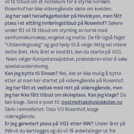
vil få tilbud om et norskkurs for å styrke norsken.
Rosenhof har ikke videregående skole om kvelden.
Jeg har søkt helsefagarbeider på Hovinbyen, men fått
plass i et ettårig innføringstilbud på Rosenhof?
Søkere
under B1 vil få tilbud om styrking av norsk med
samfunnskunnskap, engelsk og matte. De får også faget
“Utdanningsvalg” og god hjelp til å velge riktig vei videre
dette året. Hvis året er bestått, kan du starte på VG1.
Noen velger Kompetansejobber, praksisbrev eller å søke
spesialundervisning.
Kan jeg bytte til Sinsen?
Nei, det er ikke mulig å bytte
etter at man har startet på videregående på Rosenhof.
Jeg har fått et vedtak med rett på videregående, men
jeg har ikke fått tilbud om skoleplass. Kan jeg klage?
Du
kan klage. Send e-post til:
postmottak@osloskolen.no
Skriv i emnefeltet: Oslo VO Rosenhof, klage
videregående.
Er jeg garantert plass på VG1 etter INN?
Under året på
INN vil du kartlegges og du vil få anbefalinger ut fra