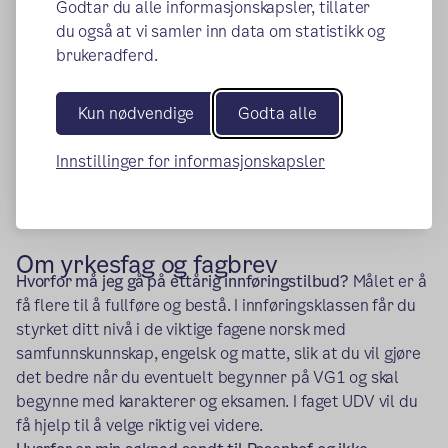
Godtar du alle informasjonskapsler, tillater
Rådgiver kan deretter notere ønsket ditt og sette deg på
du også at vi samler inn data om statistikk og
venteliste. Ellers kan man ta privatisteksamen.
brukeradferd.
Jeg har søkt studiekompetanse og vil bytte til yrkesfag
(eller omvendt).
Snakk med kontaktlærer og rådgiver.
Jeg har utdanning fra utlandet og lurer på hva jeg
Kun nødvendige
Godta alle
trenger for å studere på universitetet i Norge.
Samordna
(ekstern lenke)
opptak
behandler søknader om opptak på bakgrunn
Innstillinger for informasjonskapsler
av utenlandsk utdanning, og kan gi veiledning om generell
studiekompetanse. De har egne landsider.
Om yrkesfag og fagbrev
Hvorfor må jeg gå på ettårig innføringstilbud?
Målet er å
få flere til å fullføre og bestå. I innføringsklassen får du
styrket ditt nivå i de viktige fagene norsk med
samfunnskunnskap, engelsk og matte, slik at du vil gjøre
det bedre når du eventuelt begynner på VG1 og skal
begynne med karakterer og eksamen. I faget UDV vil du
få hjelp til å velge riktig vei videre.