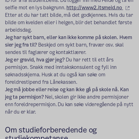
ID for å få studentbevis. Du logger inn med Feide og ta en
(eks
selfie mot en lys bakgrunn.
http://www2.itsmeid.no
Etter at du har tatt bilde, må det godkjennes. Hvis du tar
bilde om kvelden eller i helgen, blir det behandlet første
arbeidsdag.
Jeg har sykt barn, eller kan ikke komme på skolen. Hvem
sier jeg fra til?
Beskjed om sykt barn, fravær osv. skal
sendes til faglærer og kontaktlærer.
Jeg er gravid, hva gjør jeg?
Du har rett til ett års
permisjon. Snakk med inntakskonsulent og fyll inn
søknadsskjema. Husk at du også kan søke om
foreldrestipend fra Lånekassen.
Jeg må jobbe eller reise og kan ikke gå på skole nå. Kan
jeg ta permisjon?
Nei, skolen gir ikke andre permisjoner
enn foreldrepermisjon. Du kan søke videregående på nytt
når du er klar.
Om studieforberedende og
studiekompetanse