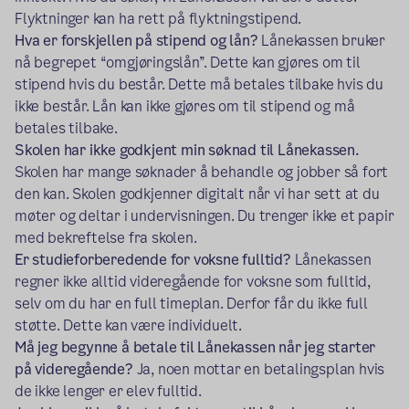
Flyktninger kan ha rett på flyktningstipend.
Hva er forskjellen på stipend og lån?
Lånekassen bruker
nå begrepet “omgjøringslån”. Dette kan gjøres om til
stipend hvis du består. Dette må betales tilbake hvis du
ikke består. Lån kan ikke gjøres om til stipend og må
betales tilbake.
Skolen har ikke godkjent min søknad til Lånekassen.
Skolen har mange søknader å behandle og jobber så fort
den kan. Skolen godkjenner digitalt når vi har sett at du
møter og deltar i undervisningen. Du trenger ikke et papir
med bekreftelse fra skolen.
Er studieforberedende for voksne fulltid?
Lånekassen
regner ikke alltid videregående for voksne som fulltid,
selv om du har en full timeplan. Derfor får du ikke full
støtte. Dette kan være individuelt.
Må jeg begynne å betale til Lånekassen når jeg starter
på videregående?
Ja, noen mottar en betalingsplan hvis
de ikke lenger er elev fulltid.