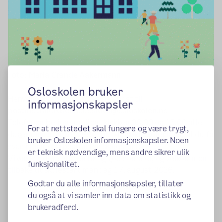
Foto: Maria Grande Aakermann
Osloskolen bruker
Henvendelser kan sendes på epost til
informasjonskapsler
postmottak.rosenhof.oslovo@osloskolen.no
Telefonen betjent mellom klokken 08.00 og 15.00 alle
For at nettstedet skal fungere og være trygt,
dager unntatt uke 28-30. Har du søkt skoleplass, vil du få
bruker Osloskolen informasjonskapsler. Noen
svar i Digipost/posten før skolestart.
er teknisk nødvendige, mens andre sikrer ulik
Vi ønsker dere alle en riktig god sommer, og velkommen
funksjonalitet.
tilbake til skolestart mandag 17. august 2026.
Godtar du alle informasjonskapsler, tillater
du også at vi samler inn data om statistikk og
brukeradferd.