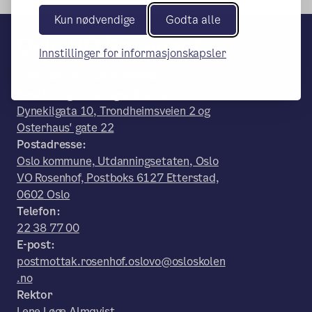
Kun nødvendige
Godta alle
Oslo VO Rosenhof
Innstillinger for informasjonskapsler
– en del av Osloskolen
Besøks- og leveringsadresse:
Dynekilgata 10, Trondheimsveien 2 og
Osterhaus' gate 22
Postadresse:
Oslo kommune, Utdanningsetaten, Oslo
VO Rosenhof, Postboks 6127 Etterstad,
0602 Oslo
Telefon:
22 38 77 00
E-post:
postmottak.rosenhof.oslovo@osloskolen
.no
Rektor
Lene Løge Almqvist